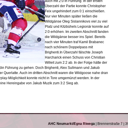
auch mit 2:0 in Führung. In der ersten
Überzahl der Partie konnte Christopher
Feix ungehindert zum 0:1 einschießen.
Nur vier Minuten später ließen die
Wildgänse Oleg Sislannikovs viel zu viel
Platz und Kitzbühels Legionär konnte auf
2:0 erhöhen. Im zweiten Abschnitt fanden
die Wildgänse besser ins Spiel. Bereits
nach vier Minuten traf Kamil Brabanec
nach schönem Doppelpass mit
Brighenti.In Überzahl fälschte Joseph
Harcharick einen Schuss von Christian
Willeit zum 2:2 ab. In der Folge hätte der
n Führung zu gehen. Doch Brighenti, Alex Sullmann und Jakub
er Querlatte. Auch im dritten Abschnitt waren die Wildgoose nahe dran
rplay-Möglichkeit konnte nicht in Tore umgemünzt werden. In der
 eine Hereingabe von Jakub Muzik zum 3:2 Sieg ab.
AHC Neumarkt/Egna Riwega
| Brennerstraße 7 |