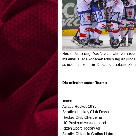
Herausforderung. Das Niveau wird voraussich
mit einer ausgewogenen Mischung an jungen
schicken zu können. Das ausgegebene Ziel is
Die teilnehmenden Teams
Italien
Asiago Hockey 1935
Sportiva Hockey Club Fassa
Hockey Club Gherdeina
HC Pustertal Amateursport
Ritten Sport Hockey As
Sportivi Ghiaccio Cortina Hafro