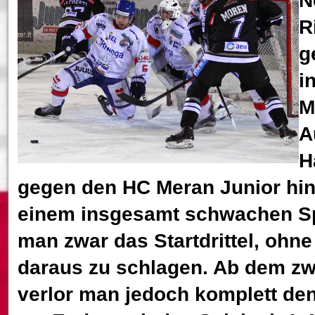
N
R
g
i
M
A
H
gegen den HC Meran Junior hi
einem insgesamt schwachen Sp
man zwar das Startdrittel, ohne
daraus zu schlagen. Ab dem zwe
verlor man jedoch komplett de