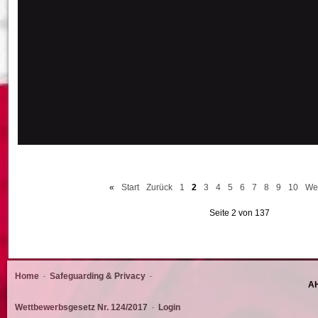
«
Start
Zurück
1
2
3
4
5
6
7
8
9
10
Wei
Seite 2 von 137
Home
Safeguarding & Privacy
AH
Wettbewerbsgesetz Nr. 124/2017
Login