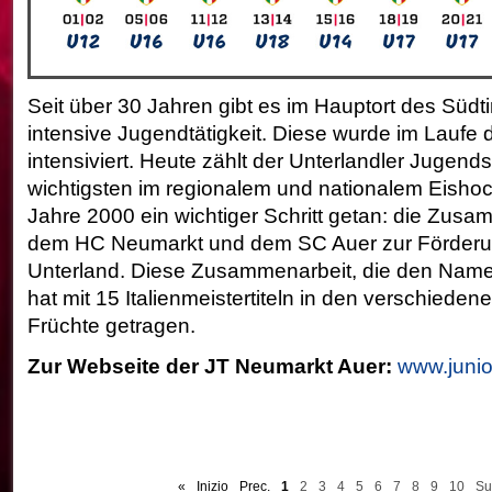
Seit über 30 Jahren gibt es im Hauptort des Südti
intensive Jugendtätigkeit. Diese wurde im Laufe d
intensiviert. Heute zählt der Unterlandler Jugend
wichtigsten im regionalem und nationalem Eisho
Jahre 2000 ein wichtiger Schritt getan: die Zus
dem HC Neumarkt und dem SC Auer zur Förderu
Unterland. Diese Zusammenarbeit, die den Namen
hat mit 15 Italienmeistertiteln in den verschiede
Früchte getragen.
Zur Webseite der JT Neumarkt Auer:
www.juni
«
Inizio
Prec.
1
2
3
4
5
6
7
8
9
10
Su