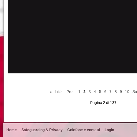
«
Inizio
Prec.
1
2
3
4
5
6
7
8
9
10
Su
Pagina 2 di 137
Home
Safeguarding & Privacy
Colofone e contatti
Login