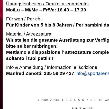
Übungseinheiten / Orari di allenamento:
Mo/Lu – Mi/Me – Fr/Ve: 16.40 – 17.30
Für wen / Per chi:
Für Kinder von 5 bis 8 Jahren / Per bambini da
Material / Attrezzatura:
Wir stellen die gesamte Ausrüstung zur Verfü
bitte selber mitbringen!
Mettiamo a disposizione l’ attrezzatura comple
soltanto i tuoi pattini!
Info & Anmeldung / Informazioni e iscrizione
Manfred Zanotti: 335 59 29 437
info@sportaren
«
Start
Zurück
1
2
3
4
5
6
7
8
9
10
Wei
Seite 3 von 137