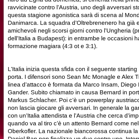
ravvicinate contro l’Austria, uno degli avversari sto
questa stagione agonistica sarà di scena al Mondi
Danimarca. La squadra d’Oltrebrenenero ha già e
amichevoli negli scorsi giorni contro l’Ungheria (
dell’Italia a Budapest): in entrambe le occasioni h
formazione magiara (4:3 ot e 3:1).
L’Italia inizia questa sfida con il seguente startin
porta. I difensori sono Sean Mc Monagle e Alex Tr
linea d’attacco è formata da Marco Insam, Diego
Gander. Subito chiamato in causa Bernard in porta
Markus Schlacher. Poi c’è un powerplay austriaco
non lascia giocare gli avversari. In generale la ga
con un’Italia attendista e l’Austria che cerca d’im
quando va al tiro c’è un attento Bernard come nel
Oberkofler. La nazionale biancorossa continua 
Daniel Ban non finalizza un due contro uno. Intor